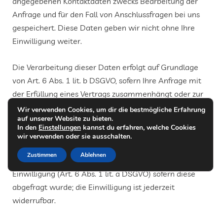
angegebenen Kontaktdaten zwecks Bearbeitung der
Anfrage und für den Fall von Anschlussfragen bei uns
gespeichert. Diese Daten geben wir nicht ohne Ihre
Einwilligung weiter.
Die Verarbeitung dieser Daten erfolgt auf Grundlage
von Art. 6 Abs. 1 lit. b DSGVO, sofern Ihre Anfrage mit
der Erfüllung eines Vertrags zusammenhängt oder zur
Durchführung vorvertraglicher Maßnahmen
Wir verwenden Cookies, um dir die bestmögliche Erfahrung
auf unserer Website zu bieten.
erforderlich ist. In allen übrigen Fällen beruht die
In den
Einstellungen
kannst du erfahren, welche Cookies
Verarbeitung auf unserem berechtigten Interesse an
wir verwenden oder sie ausschalten.
der effektiven Bearbeitung der an uns gerichteten
Zustimmen
Ablehnen
Anfragen (Art. 6 Abs. 1 lit. f DSGVO) oder auf Ihrer
Einwilligung (Art. 6 Abs. 1 lit. a DSGVO) sofern diese
abgefragt wurde; die Einwilligung ist jederzeit
widerrufbar.